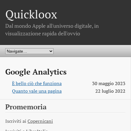
Quickloox
Dal mondo Apple all'universo digitale, in
visualizzazione rapida dell'ovvio
Google Analytics
È bello ciò che funziona
30 maggio 2023
Quanto vale una pagina
22 luglio 2022
Promemoria
Iscriviti ai
Copernicani