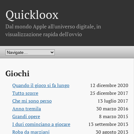
Quickloox
Dal mondo Apple all'universo digitale, in
visualizzazione rapida dell'ovvio
Giochi
Quando il gioco si fa lungo
12 dicembre 2020
Tutto scorre
25 dicembre 2017
Che mi sono perso
13 luglio 2017
Anno tremila
30 marzo 2016
Grandi opere
8 marzo 2015
I duri cominciano a giocare
13 settembre 2013
Roba da marziani
30 agosto 2013