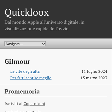
Quickloox
Dal mondo Apple all'universo digitale, in
visualizzazione rapida dell'ovvio
Gilmour
Le vite degli altri
11 luglio 2024
Per farti sentire meglio
15 marzo 2023
Promemoria
Iscriviti ai
Copernicani