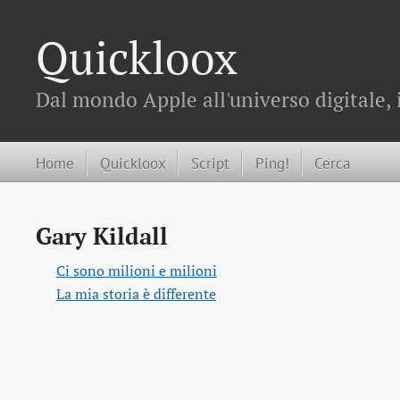
Quickloox
Dal mondo Apple all'universo digitale, 
Home
Quickloox
Script
Ping!
Cerca
Gary Kildall
Ci sono milioni e milioni
La mia storia è differente