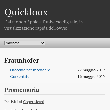
Quickloox
Dal mondo Apple all'universo digitale, in
visualizzazione rapida dell'ovvio
Fraunhofer
Orecchie per intendere
22 maggio 2017
Già sentito
16 maggio 2017
Promemoria
Iscriviti ai
Copernicani