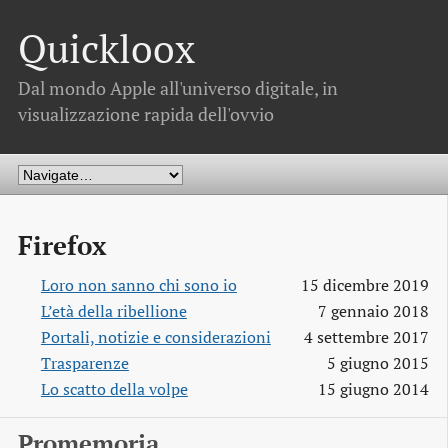
Quickloox
Dal mondo Apple all'universo digitale, in
visualizzazione rapida dell'ovvio
Firefox
Loro non sanno chi sono io
15 dicembre 2019
L’età della ribellione
7 gennaio 2018
Portali, notizie e considerazioni
4 settembre 2017
Trasparenze
5 giugno 2015
Lo scatto della volpe
15 giugno 2014
Promemoria