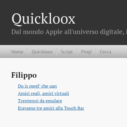
Quickloox
Dal mondo Apple all'universo digitale, 
Home
Quickloox
Script
Ping!
Cerca
Filippo
Du is megl’ che uan
Amici reali, amici virtuali
Trentenni da emulare
Eravamo tre amici alla Touch Bar