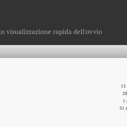
in visualizzazione rapida dell'ovvio
15
28
1
31 