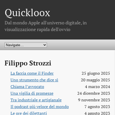
Quickloox
Dal mondo Apple all'universo digitale, in
visualizzazione rapida dell'ovvio
Filippo Strozzi
La faccia come il Finder
25 giugno 2025
Uno strumento che dice sì
20 maggio 2025
Chiama l’avvocato
4 marzo 2024
Una vigilia di promesse
24 dicembre 2023
Tra industriale e artigianale
9 novembre 2023
Il podcast più veloce del mondo
7 agosto 2023
Le ore dei dilettanti
4 agosto 2023