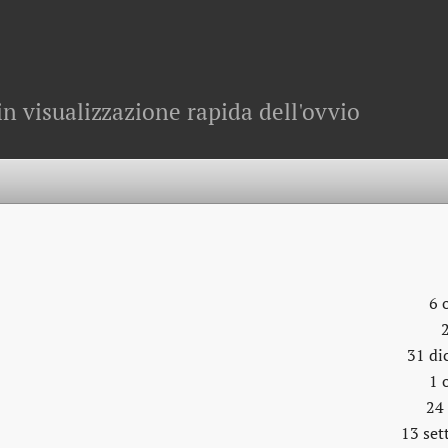
in visualizzazione rapida dell'ovvio
6 
31 di
1 
24
13 se