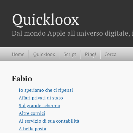
Quickloox
Dal mondo Apple all'universo digitale, 
Home
Quickloox
Script
Ping!
Cerca
Fabio
Io speriamo che ci ripensi
Affari privati di stato
Sul grande schermo
Altre cornici
Al servizio di sua contabilità
A bella posta