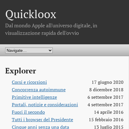
Quickloox
Dal mondo Apple all'universo digitale, in
visualizzazione rapida dell'ovvio
Explorer
Corsi e ricorsioni
17 giugno 2020
Concorrenza autoimmune
8 dicembre 2018
Primitive intelligenze
6 settembre 2017
Portali, notizie e considerazioni
4 settembre 2017
Fuori il secondo
14 aprile 2016
Tutti i browser del Presidente
15 febbraio 2016
Cinque anni senza una data
13 luglio 2015