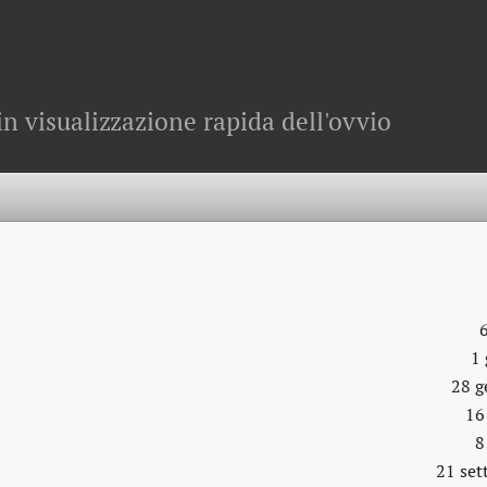
in visualizzazione rapida dell'ovvio
1
28 g
16
8
21 se