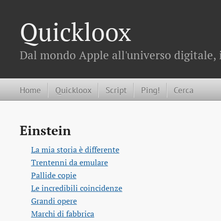
Quickloox
Dal mondo Apple all'universo digitale, 
Home
Quickloox
Script
Ping!
Cerca
Einstein
La mia storia è differente
Trentenni da emulare
Pallide copie
Le incredibili coincidenze
Grandi opere
Marchi di fabbrica