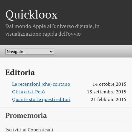
Quickloox
Dal mondo Apple all'universo digitale, in
visualizzazione rapida dell'ovvio
Editoria
Le recensioni (che) contano
14 ottobre 2015
Ok la crisi. Però
18 settembre 2015
Quante storie questi editori
21 febbraio 2015
Promemoria
Iscriviti ai
Copernicani