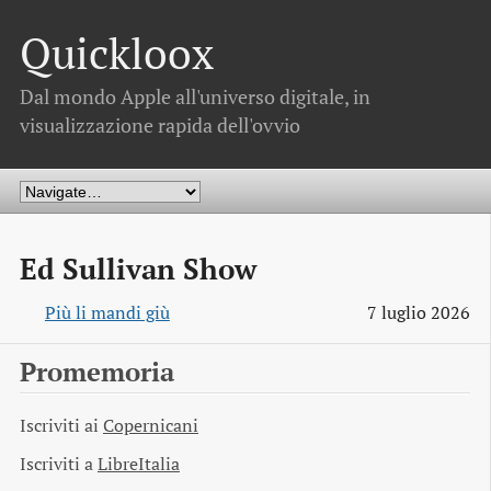
Quickloox
Dal mondo Apple all'universo digitale, in
visualizzazione rapida dell'ovvio
Ed Sullivan Show
Più li mandi giù
7 luglio 2026
Promemoria
Iscriviti ai
Copernicani
Iscriviti a
LibreItalia