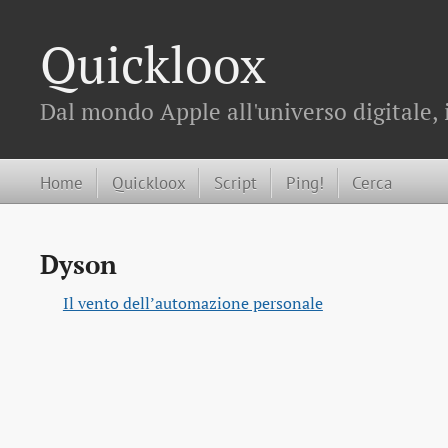
Quickloox
Dal mondo Apple all'universo digitale, 
Home
Quickloox
Script
Ping!
Cerca
Dyson
Il vento dell’automazione personale