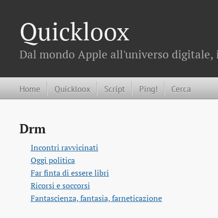
Quickloox
Dal mondo Apple all'universo digitale, 
Home
Quickloox
Script
Ping!
Cerca
Drm
Incontri ravvicinati
Oggi politica
Far finta di essere libri
Ricorsi e soccorsi
Fantascienza, fantasia, farneticazione