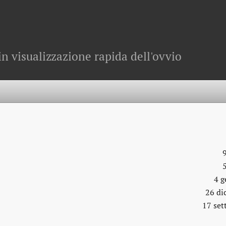
in visualizzazione rapida dell'ovvio
4 g
26 di
17 se