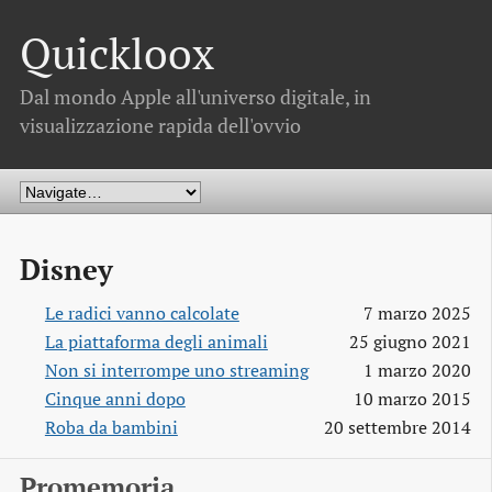
Quickloox
Dal mondo Apple all'universo digitale, in
visualizzazione rapida dell'ovvio
Disney
Le radici vanno calcolate
7 marzo 2025
La piattaforma degli animali
25 giugno 2021
Non si interrompe uno streaming
1 marzo 2020
Cinque anni dopo
10 marzo 2015
Roba da bambini
20 settembre 2014
Promemoria