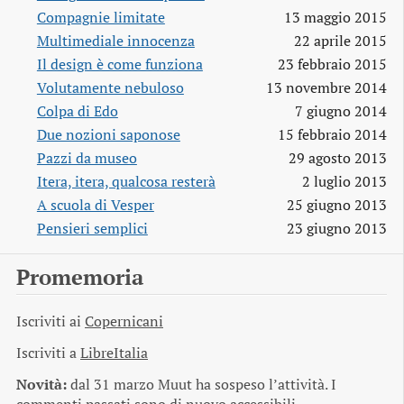
Compagnie limitate
13 maggio 2015
Multimediale innocenza
22 aprile 2015
Il design è come funziona
23 febbraio 2015
Volutamente nebuloso
13 novembre 2014
Colpa di Edo
7 giugno 2014
Due nozioni saponose
15 febbraio 2014
Pazzi da museo
29 agosto 2013
Itera, itera, qualcosa resterà
2 luglio 2013
A scuola di Vesper
25 giugno 2013
Pensieri semplici
23 giugno 2013
Promemoria
Iscriviti ai
Copernicani
Iscriviti a
LibreItalia
Novità:
dal 31 marzo Muut ha sospeso l’attività. I