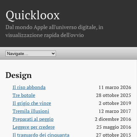
Quickloox
Dal mondo Apple all'universo digitale, in
visualizzazione rapida dell'ovvio
Design
Il riso abbonda
11 marzo 2026
Tre botole
28 ottobre 2025
Il grigio che vince
2 ottobre 2019
Tremila illusioni
12 marzo 2017
Preparati al peggio
2 dicembre 2016
Leggere per credere
25 maggio 2016
Il traguardo dei cinquanta
27 ottobre 2015