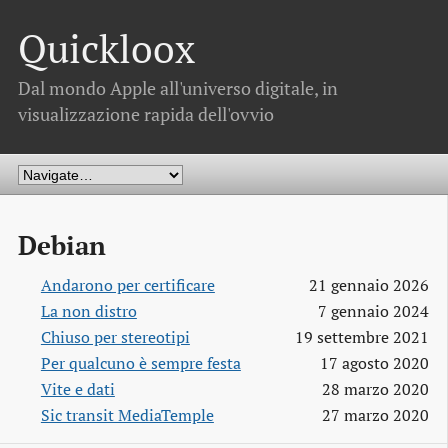
Quickloox
Dal mondo Apple all'universo digitale, in
visualizzazione rapida dell'ovvio
Debian
Andarono per certificare
21 gennaio 2026
La non distro
7 gennaio 2024
Chiuso per stereotipi
19 settembre 2021
Per qualcuno è sempre festa
17 agosto 2020
Vite e dati
28 marzo 2020
Sic transit MediaTemple
27 marzo 2020