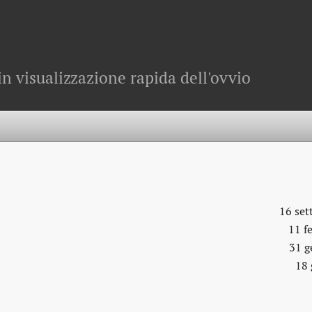
in visualizzazione rapida dell'ovvio
16 se
11 f
31 g
18 