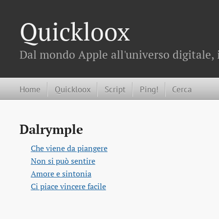
Quickloox
Dal mondo Apple all'universo digitale, 
Home
Quickloox
Script
Ping!
Cerca
Dalrymple
Che viene da piangere
Non si può sentire
Amore e sintonia
Ci piace vincere facile