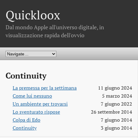
Quickloox
Dal mondo Apple all'universo digitale, in
visualizzazione rapida dell'ovvio
Continuity
La premessa per la settimana
11 giugno 2024
Come lui nessuno
5 marzo 2024
Un ambiente per trovarsi
7 giugno 2022
Lo sventurato rispose
26 settembre 2014
Colpa di Edo
7 giugno 2014
Continuity
3 giugno 2014