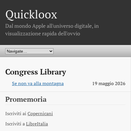
Quickloox
Dal mondo Apple all'universo digitale, in
visualizzazione rapida dell'ovvio
Congress Library
Se non va alla montagna
19 maggio 2026
Promemoria
Iscriviti ai
Copernicani
Iscriviti a
LibreItalia