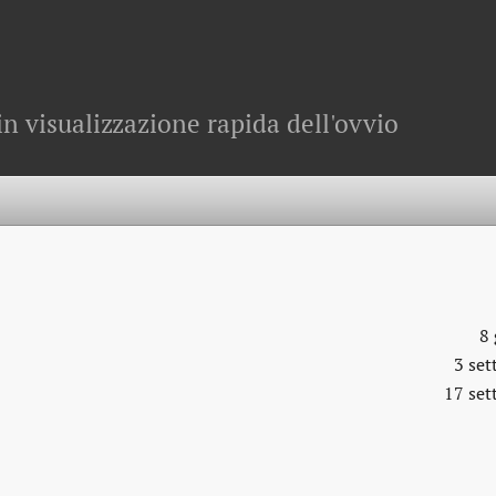
in visualizzazione rapida dell'ovvio
8
3 se
17 se