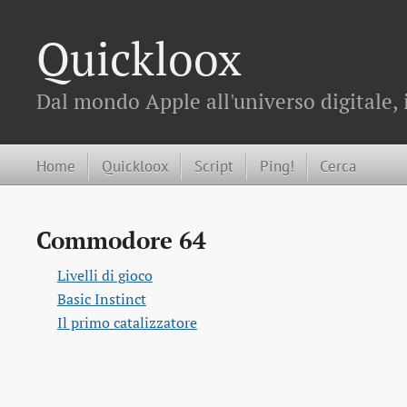
Quickloox
Dal mondo Apple all'universo digitale, 
Home
Quickloox
Script
Ping!
Cerca
Commodore 64
Livelli di gioco
Basic Instinct
Il primo catalizzatore