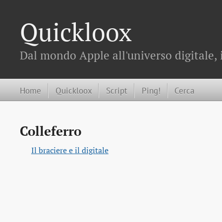
Quickloox
Dal mondo Apple all'universo digitale, 
Home
Quickloox
Script
Ping!
Cerca
Colleferro
Il braciere e il digitale