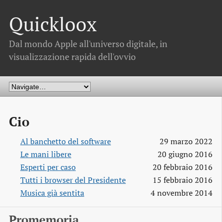
Quickloox
Dal mondo Apple all'universo digitale, in
visualizzazione rapida dell'ovvio
Cio
Al banchetto del software
29 marzo 2022
Le mani libere
20 giugno 2016
Esperti per caso
20 febbraio 2016
Tutti i browser del Presidente
15 febbraio 2016
Musica già sentita
4 novembre 2014
Promemoria