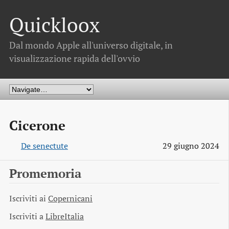
Quickloox
Dal mondo Apple all'universo digitale, in
visualizzazione rapida dell'ovvio
Cicerone
De senectute
29 giugno 2024
Promemoria
Iscriviti ai
Copernicani
Iscriviti a
LibreItalia