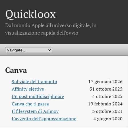
Quickloox
Dal mondo Apple all'universo digitale, in
visualizzazione rapida dell'ovvio
Canva
Sul viale del tramonto
17 gennaio 2026
Affinity elettive
31 ottobre 2025
Un post multidisciplinare
4 ottobre 2025
Canva che ti passa
19 febbraio 2024
Il filesystem di Asimov
3 ottobre 2021
L'avvento dell’approssimazione
4 giugno 2020