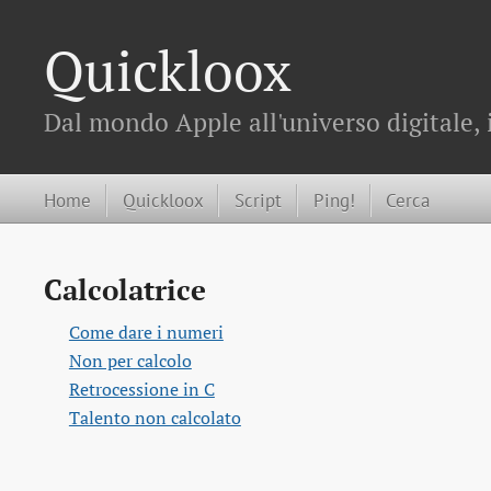
Quickloox
Dal mondo Apple all'universo digitale, 
Home
Quickloox
Script
Ping!
Cerca
Calcolatrice
Come dare i numeri
Non per calcolo
Retrocessione in C
Talento non calcolato