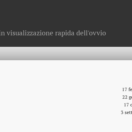
in visualizzazione rapida dell'ovvio
17 f
22 g
17 
3 se