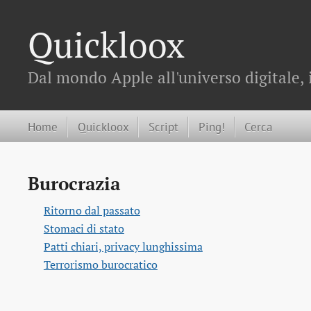
Quickloox
Dal mondo Apple all'universo digitale, 
Home
Quickloox
Script
Ping!
Cerca
Burocrazia
Ritorno dal passato
Stomaci di stato
Patti chiari, privacy lunghissima
Terrorismo burocratico