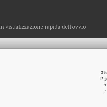
in visualizzazione rapida dell'ovvio
2 f
12 g
9
7