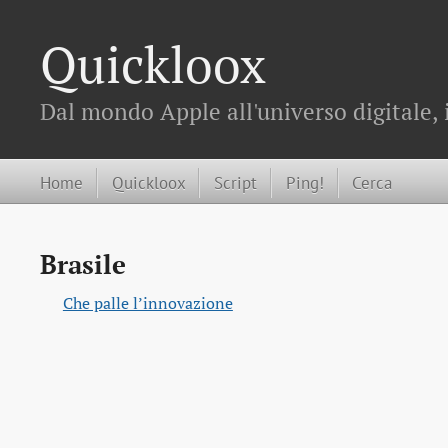
Quickloox
Dal mondo Apple all'universo digitale, 
Home
Quickloox
Script
Ping!
Cerca
Brasile
Che palle l’innovazione