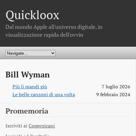
Quickloox
Dal mondo Apple all'universo digitale, in
visualizzazione rapida dell'ovvio
Bill Wyman
Più li mandi giù
7 luglio 2026
Le belle canzoni di una volta
9 febbraio 2024
Promemoria
Iscriviti ai
Copernicani