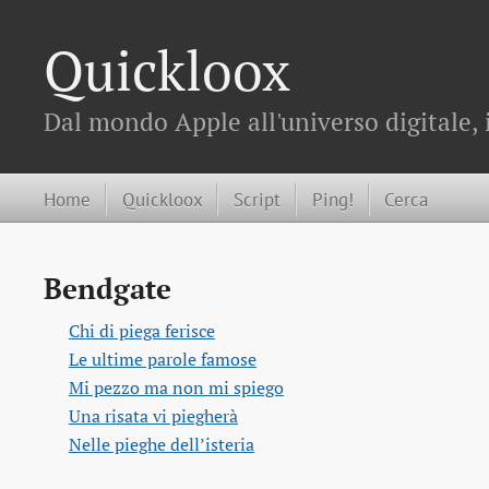
Quickloox
Dal mondo Apple all'universo digitale, 
Home
Quickloox
Script
Ping!
Cerca
Bendgate
Chi di piega ferisce
Le ultime parole famose
Mi pezzo ma non mi spiego
Una risata vi piegherà
Nelle pieghe dell’isteria