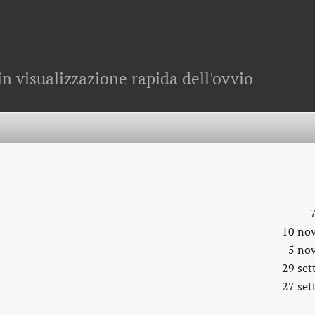
in visualizzazione rapida dell'ovvio
10 no
5 no
29 se
27 se