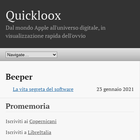
Quickloox
Dal mondo Apple all'universo digitale, in
visualizzazione rapida dell'ovvio
Beeper
La vita segreta del software
23 gennaio 2021
Promemoria
Iscriviti ai
Copernicani
Iscriviti a
LibreItalia