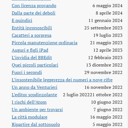
Con licenza provando
6 maggio 2024
Dalla parte dei deboli
8 aprile 2024
E quindici
11 gennaio 2024
Entità inconoscibili
25 settembre 2023
Caratteri a sorpresa
19 luglio 2023
Piccola manutenzione ordinaria
21 maggio 2023
Auguri e figli iPad
12 aprile 2023
L’invidia del BBEdit
12 febbraio 2023
Quei piccoli particolari
13 dicembre 2022
Fuori i secondi
29 novembre 2022
L’insostenibile leggerezza dei numeri a nove cifre
Un anno da Venturieri
16 novembre 2022
L’editor scodinzolante
2 luglio 2022
21 ottobre 2022
I rischi dell’Atom
10 giugno 2022
Un ambiente per trovarsi
7 giugno 2022
La città modulare
16 maggio 2022
Ripartire dal sottosuolo
5 maggio 2022