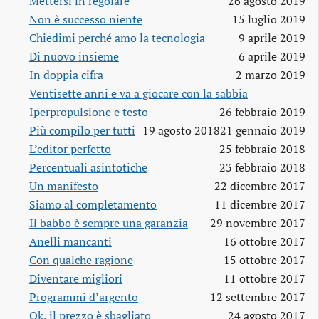
Mettersi in regolare
26 agosto 2019
Non è successo niente
15 luglio 2019
Chiedimi perché amo la tecnologia
9 aprile 2019
Di nuovo insieme
6 aprile 2019
In doppia cifra
2 marzo 2019
Ventisette anni e va a giocare con la sabbia
Iperpropulsione e testo
26 febbraio 2019
Più compilo per tutti
19 agosto 2018
21 gennaio 2019
L’editor perfetto
25 febbraio 2018
Percentuali asintotiche
23 febbraio 2018
Un manifesto
22 dicembre 2017
Siamo al completamento
11 dicembre 2017
Il babbo è sempre una garanzia
29 novembre 2017
Anelli mancanti
16 ottobre 2017
Con qualche ragione
15 ottobre 2017
Diventare migliori
11 ottobre 2017
Programmi d’argento
12 settembre 2017
Ok, il prezzo è sbagliato
24 agosto 2017