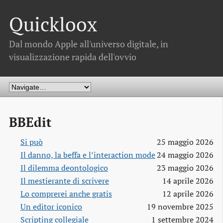
Quickloox
Dal mondo Apple all'universo digitale, in
visualizzazione rapida dell'ovvio
BBEdit
Si può
25 maggio 2026
Il danno, la beffa e l’interaction mode
24 maggio 2026
Il dilemma deontologico
23 maggio 2026
Il mestierante di scrivere
14 aprile 2026
Lo comprerei anche gratis
12 aprile 2026
Un editor iconico
19 novembre 2025
Scripting collegiale
1 settembre 2024