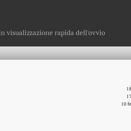
in visualizzazione rapida dell'ovvio
18
17
10 f