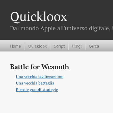
Quickloox
Dal mondo Apple all'universo digitale, 
Home
Quickloox
Script
Ping!
Cerca
Battle for Wesnoth
Una vecchia civilizzazione
Una vecchia battaglia
Piccole grandi strategie