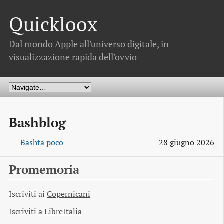
Quickloox
Dal mondo Apple all'universo digitale, in
visualizzazione rapida dell'ovvio
Bashblog
Bashta poco
28 giugno 2026
Promemoria
Iscriviti ai
Copernicani
Iscriviti a
LibreItalia