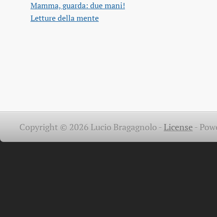
Mamma, guarda: due mani!
Letture della mente
Copyright © 2026 Lucio Bragagnolo -
License
-
Pow