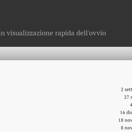
in visualizzazione rapida dell'ovvio
2 se
27 
16 di
18 no
8 no