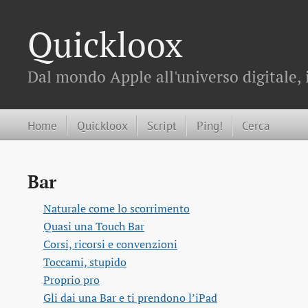
Quickloox
Dal mondo Apple all'universo digitale, 
Home
Quickloox
Script
Ping!
Cerca
Bar
Naturale come lo scorrimento
Quasi una Touch Bar
Corsi, ricorsi e convenzioni
Toccami, stupido
Proprio pro
Gli dai una Bar e ti prendono l’iPad