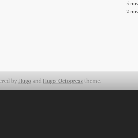
5 no
2 no
ered by
Hugo
and
Hugo-Octopress
theme.