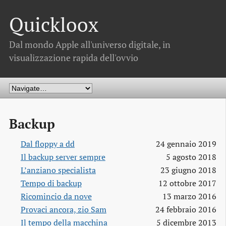
Quickloox
Dal mondo Apple all'universo digitale, in
visualizzazione rapida dell'ovvio
Backup
Dal floppy a dd
24 gennaio 2019
Il backup server sempre
5 agosto 2018
L’anziano specialista
23 giugno 2018
Tempo di backup
12 ottobre 2017
Ricomincio da nove
13 marzo 2016
Provaci ancora, zio Sam
24 febbraio 2016
Il tempo della macchina
5 dicembre 2013