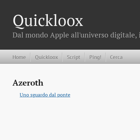
Quickloox
Dal mondo Apple all'universo digitale, 
Home
Quickloox
Script
Ping!
Cerca
Azeroth
Uno sguardo dal ponte