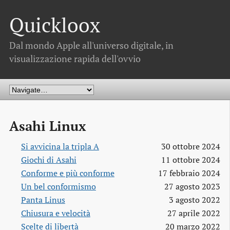
Quickloox
Dal mondo Apple all'universo digitale, in
visualizzazione rapida dell'ovvio
Asahi Linux
Si avvicina la tripla A
30 ottobre 2024
Giochi di Asahi
11 ottobre 2024
Conforme e più conforme
17 febbraio 2024
Un bel conformismo
27 agosto 2023
Panta Linus
3 agosto 2022
Chiusura e velocità
27 aprile 2022
Scelte di libertà
20 marzo 2022