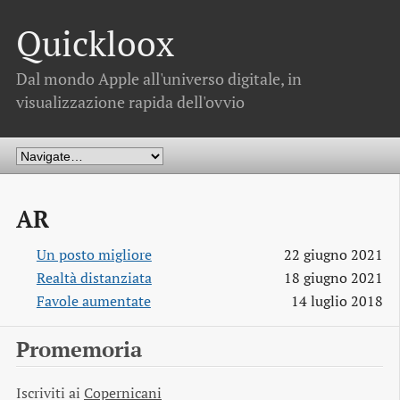
Quickloox
Dal mondo Apple all'universo digitale, in
visualizzazione rapida dell'ovvio
AR
Un posto migliore
22 giugno 2021
Realtà distanziata
18 giugno 2021
Favole aumentate
14 luglio 2018
Promemoria
Iscriviti ai
Copernicani