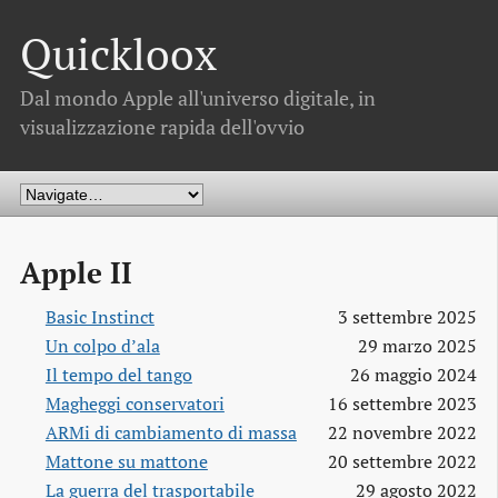
Quickloox
Dal mondo Apple all'universo digitale, in
visualizzazione rapida dell'ovvio
Apple II
Basic Instinct
3 settembre 2025
Un colpo d’ala
29 marzo 2025
Il tempo del tango
26 maggio 2024
Magheggi conservatori
16 settembre 2023
ARMi di cambiamento di massa
22 novembre 2022
Mattone su mattone
20 settembre 2022
La guerra del trasportabile
29 agosto 2022