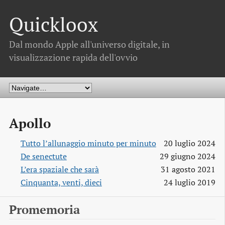
Quickloox
Dal mondo Apple all'universo digitale, in
visualizzazione rapida dell'ovvio
Apollo
Tutto l’allunaggio minuto per minuto
20 luglio 2024
De senectute
29 giugno 2024
L’era spaziale che sarà
31 agosto 2021
Cinquanta, venti, dieci
24 luglio 2019
Promemoria