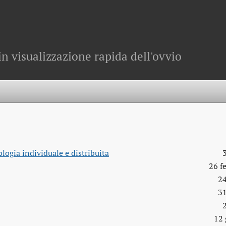
in visualizzazione rapida dell'ovvio
logia individuale e distribuita
26 f
24
31
12 