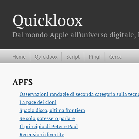
Quickloox
Dal mondo Apple all'universo digitale, 
Home
Quickloox
Script
Ping!
Cerca
APFS
Osservazioni randagie di seconda categoria sulla tecno
La pace dei cloni
Spazio disco, ultima frontiera
Se solo potessero parlare
Il principio di Peter e Paul
Recensioni divertite