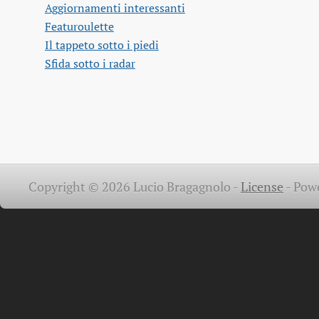
Aggiornamenti interessanti
Featuroulette
Il tappeto sotto i piedi
Sfida sotto i radar
Copyright © 2026 Lucio Bragagnolo -
License
-
Pow