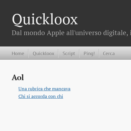
Quickloox
Dal mondo Apple all'universo digitale, 
Home
Quickloox
Script
Ping!
Cerca
Aol
Una rubrica che mancava
Chi si accorda con chi