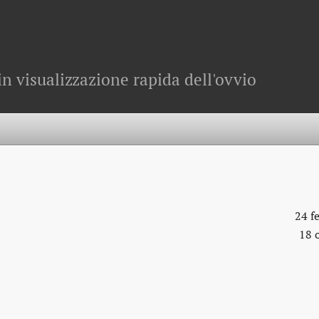
in visualizzazione rapida dell'ovvio
24 f
18 