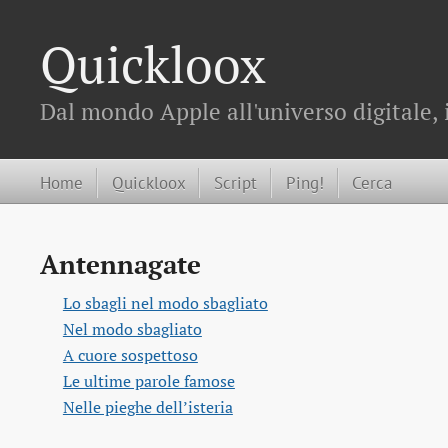
Quickloox
Dal mondo Apple all'universo digitale, 
Home
Quickloox
Script
Ping!
Cerca
Antennagate
Lo sbagli nel modo sbagliato
Nel modo sbagliato
A cuore sospettoso
Le ultime parole famose
Nelle pieghe dell’isteria