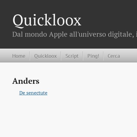
Quickloox
Dal mondo Apple all'universo digitale, 
Home
Quickloox
Script
Ping!
Cerca
Anders
De senectute