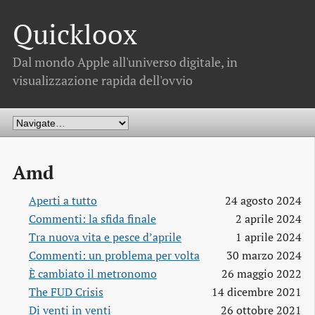
Quickloox
Dal mondo Apple all'universo digitale, in
visualizzazione rapida dell'ovvio
Amd
Aperti a tutto
24 agosto 2024
Commenti: la sfida finale
2 aprile 2024
Tra nuova vita e pesce d’aprile
1 aprile 2024
Commenti: un problema per volta
30 marzo 2024
È cambiato il metronomo
26 maggio 2022
The FUD Crisis
14 dicembre 2021
Di venti in venti
26 ottobre 2021