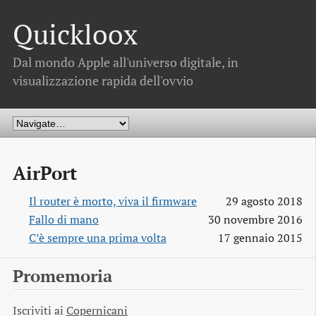
Quickloox
Dal mondo Apple all'universo digitale, in
visualizzazione rapida dell'ovvio
AirPort
Il router è morto, viva il firmware
29 agosto 2018
Fallo di mano
30 novembre 2016
C’è sempre una prima volta
17 gennaio 2015
Promemoria
Iscriviti ai
Copernicani