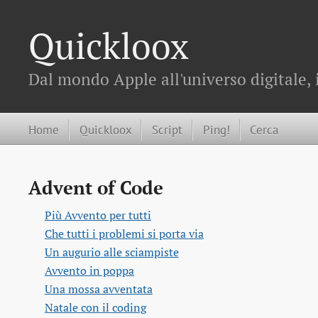
Quickloox
Dal mondo Apple all'universo digitale, 
Home
Quickloox
Script
Ping!
Cerca
Advent of Code
Più Avvento per tutti
Che tutti i problemi si porta via
Un augurio alle sciampiste
Avvento in poppa
Una mossa avventata
Natale con il coding