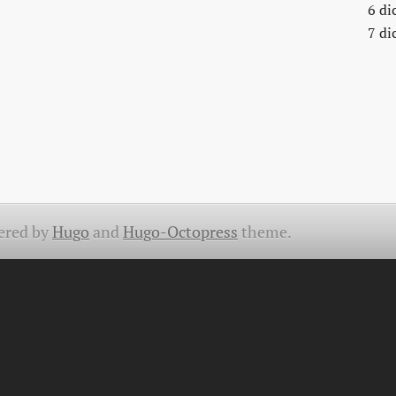
6 di
7 di
ered by
Hugo
and
Hugo-Octopress
theme.