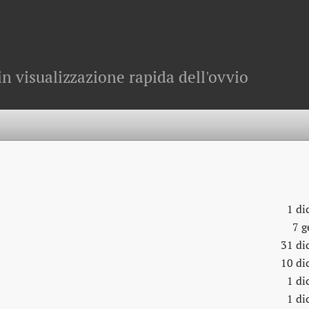
in visualizzazione rapida dell'ovvio
1 di
7 g
31 di
10 di
1 di
1 di