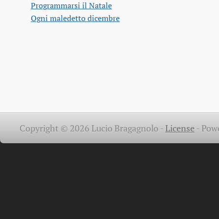
Programmarsi il Natale
Ogni maledetto dicembre
Copyright © 2026 Lucio Bragagnolo -
License
-
Pow