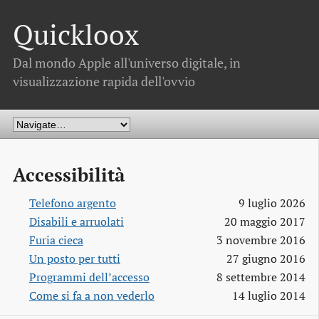
Quickloox
Dal mondo Apple all'universo digitale, in
visualizzazione rapida dell'ovvio
Accessibilità
Telefono argento
9 luglio 2026
Disabili e arruolati
20 maggio 2017
Furia cieca
3 novembre 2016
Un posto per tutti
27 giugno 2016
Programmi dell’accesso
8 settembre 2014
Come si fa a non vederlo
14 luglio 2014